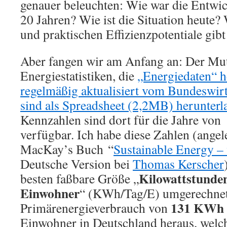
genauer beleuchten: Wie war die Entwic
20 Jahren? Wie ist die Situation heute?
und praktischen Effizienzpotentiale gibt
Aber fangen wir am Anfang an: Der Mutt
Energiestatistiken, die
„Energiedaten“ 
regelmäßig aktualisiert vom Bundeswirt
sind als Spreadsheet (2,2MB) herunterl
Kennzahlen sind dort für die Jahre von
verfügbar. Ich habe diese Zahlen (angel
MacKay’s Buch “
Sustainable Energy – 
Deutsche Version bei
Thomas Kerscher
Kilowattstunde
besten faßbare Größe „
Einwohner
“ (KWh/Tag/E) umgerechnet
131 KWh
Primärenergieverbrauch von
Einwohner in Deutschland heraus, welch